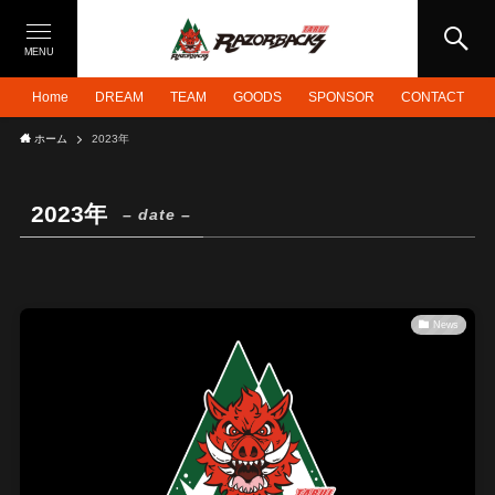
MENU
Home
DREAM
TEAM
GOODS
SPONSOR
CONTACT
ホーム
2023年
2023年
– date –
News